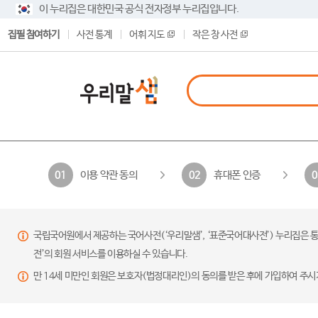
이 누리집은 대한민국 공식 전자정부 누리집입니다.
집필 참여하기
사전 통계
어휘 지도
작은 창 사전
이용 약관 동의
휴대폰 인증
01
02
0
국립국어원에서 제공하는 국어사전(‘우리말샘’, ‘표준국어대사전’) 누리집은 통
전’의 회원 서비스를 이용하실 수 있습니다.
만 14세 미만인 회원은 보호자(법정대리인)의 동의를 받은 후에 가입하여 주시