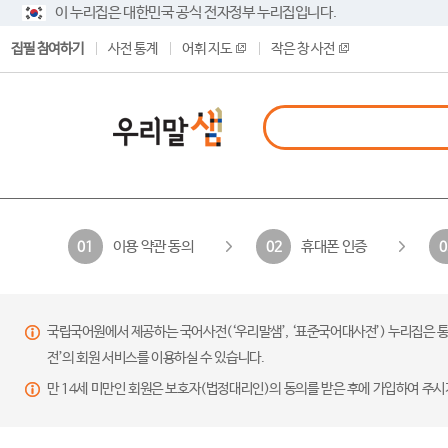
이 누리집은 대한민국 공식 전자정부 누리집입니다.
집필 참여하기
사전 통계
어휘 지도
작은 창 사전
이용 약관 동의
휴대폰 인증
01
02
0
국립국어원에서 제공하는 국어사전(‘우리말샘’, ‘표준국어대사전’) 누리집은 통
전’의 회원 서비스를 이용하실 수 있습니다.
만 14세 미만인 회원은 보호자(법정대리인)의 동의를 받은 후에 가입하여 주시