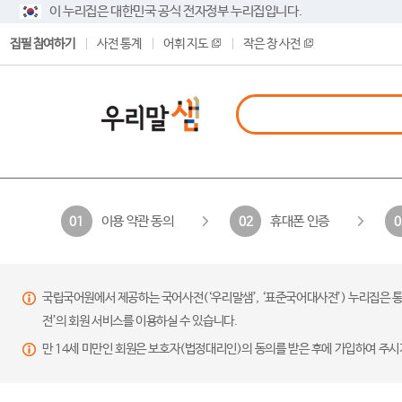
이 누리집은 대한민국 공식 전자정부 누리집입니다.
집필 참여하기
사전 통계
어휘 지도
작은 창 사전
이용 약관 동의
휴대폰 인증
01
02
0
국립국어원에서 제공하는 국어사전(‘우리말샘’, ‘표준국어대사전’) 누리집은 통
전’의 회원 서비스를 이용하실 수 있습니다.
만 14세 미만인 회원은 보호자(법정대리인)의 동의를 받은 후에 가입하여 주시