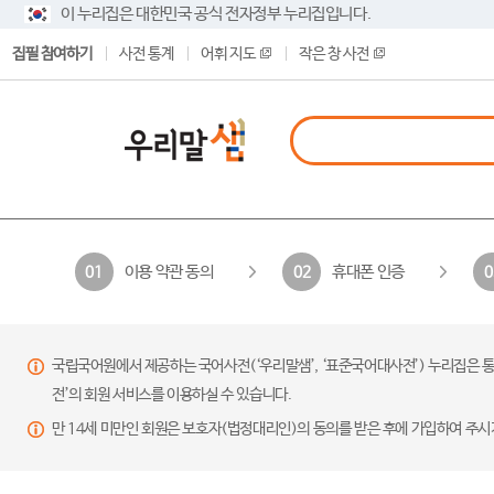
이 누리집은 대한민국 공식 전자정부 누리집입니다.
집필 참여하기
사전 통계
어휘 지도
작은 창 사전
이용 약관 동의
휴대폰 인증
01
02
0
국립국어원에서 제공하는 국어사전(‘우리말샘’, ‘표준국어대사전’) 누리집은 통
전’의 회원 서비스를 이용하실 수 있습니다.
만 14세 미만인 회원은 보호자(법정대리인)의 동의를 받은 후에 가입하여 주시