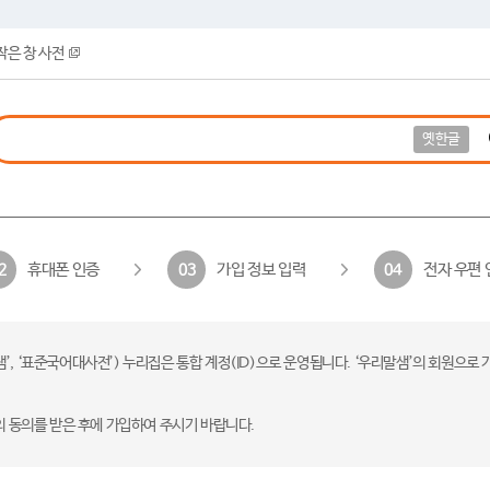
작은 창 사전
옛한글
휴대폰 인증
가입 정보 입력
전자 우편 
2
03
04
 ‘표준국어대사전’) 누리집은 통합 계정(ID)으로 운영됩니다. ‘우리말샘’의 회원으로 
의 동의를 받은 후에 가입하여 주시기 바랍니다.