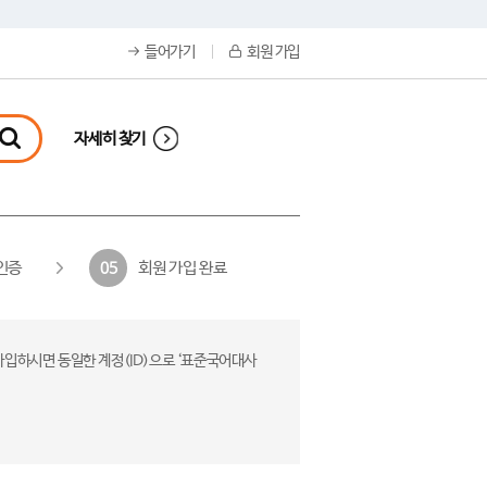
들어가기
회원 가입
자세히 찾기
인증
회원 가입 완료
05
가입하시면 동일한 계정(ID)으로 ‘표준국어대사