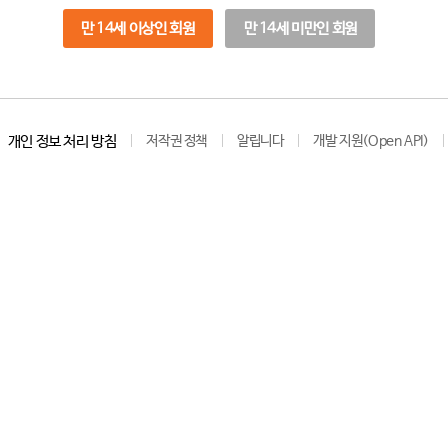
만 14세 이상인 회원
만 14세 미만인 회원
개인 정보 처리 방침
저작권 정책
알립니다
개발 지원(Open API)