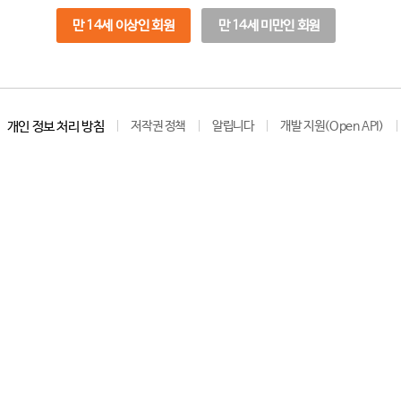
만 14세 이상인 회원
만 14세 미만인 회원
개인 정보 처리 방침
저작권 정책
알립니다
개발 지원(Open API)