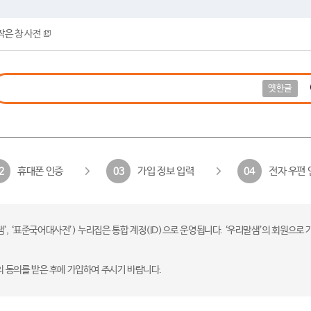
작은 창 사전
옛한글
휴대폰 인증
가입 정보 입력
전자 우편 
2
03
04
 ‘표준국어대사전’) 누리집은 통합 계정(ID)으로 운영됩니다. ‘우리말샘’의 회원으로 
의 동의를 받은 후에 가입하여 주시기 바랍니다.