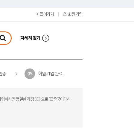
들어가기
회원 가입
자세히 찾기
인증
회원 가입 완료
05
가입하시면 동일한 계정(ID)으로 ‘표준국어대사