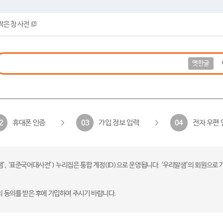
작은 창 사전
옛한글
휴대폰 인증
가입 정보 입력
전자 우편 
2
03
04
 ‘표준국어대사전’) 누리집은 통합 계정(ID)으로 운영됩니다. ‘우리말샘’의 회원으로 
의 동의를 받은 후에 가입하여 주시기 바랍니다.