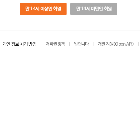
만 14세 이상인 회원
만 14세 미만인 회원
개인 정보 처리 방침
저작권 정책
알립니다
개발 지원(Open API)