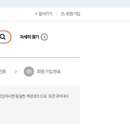
들어가기
회원 가입
자세히 찾기
인증
회원 가입 완료
05
가입하시면 동일한 계정(ID)으로 ‘표준국어대사