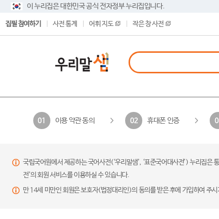
이 누리집은 대한민국 공식 전자정부 누리집입니다.
집필 참여하기
사전 통계
어휘 지도
작은 창 사전
이용 약관 동의
휴대폰 인증
01
02
0
국립국어원에서 제공하는 국어사전(‘우리말샘’, ‘표준국어대사전’) 누리집은 통
전’의 회원 서비스를 이용하실 수 있습니다.
만 14세 미만인 회원은 보호자(법정대리인)의 동의를 받은 후에 가입하여 주시