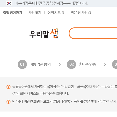
이 누리집은 대한민국 공식 전자정부 누리집입니다.
집필 참여하기
사전 통계
어휘 지도
작은 창 사전
이용 약관 동의
휴대폰 인증
01
02
0
국립국어원에서 제공하는 국어사전(‘우리말샘’, ‘표준국어대사전’) 누리집은 통
전’의 회원 서비스를 이용하실 수 있습니다.
만 14세 미만인 회원은 보호자(법정대리인)의 동의를 받은 후에 가입하여 주시