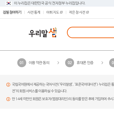
이 누리집은 대한민국 공식 전자정부 누리집입니다.
집필 참여하기
사전 통계
어휘 지도
작은 창 사전
이용 약관 동의
휴대폰 인증
01
02
0
국립국어원에서 제공하는 국어사전(‘우리말샘’, ‘표준국어대사전’) 누리집은 통
전’의 회원 서비스를 이용하실 수 있습니다.
만 14세 미만인 회원은 보호자(법정대리인)의 동의를 받은 후에 가입하여 주시