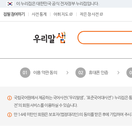
이 누리집은 대한민국 공식 전자정부 누리집입니다.
집필 참여하기
사전 통계
어휘 지도
작은 창 사전
이용 약관 동의
휴대폰 인증
01
02
0
국립국어원에서 제공하는 국어사전(‘우리말샘’, ‘표준국어대사전’) 누리집은 통
전’의 회원 서비스를 이용하실 수 있습니다.
만 14세 미만인 회원은 보호자(법정대리인)의 동의를 받은 후에 가입하여 주시