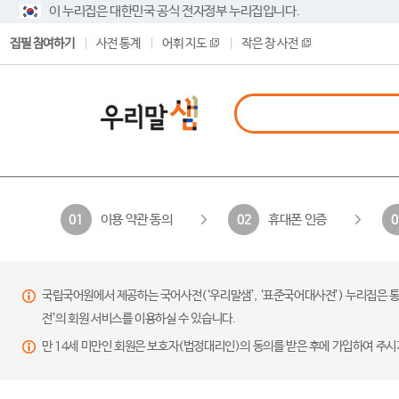
이 누리집은 대한민국 공식 전자정부 누리집입니다.
집필 참여하기
사전 통계
어휘 지도
작은 창 사전
이용 약관 동의
휴대폰 인증
01
02
0
국립국어원에서 제공하는 국어사전(‘우리말샘’, ‘표준국어대사전’) 누리집은 통
전’의 회원 서비스를 이용하실 수 있습니다.
만 14세 미만인 회원은 보호자(법정대리인)의 동의를 받은 후에 가입하여 주시