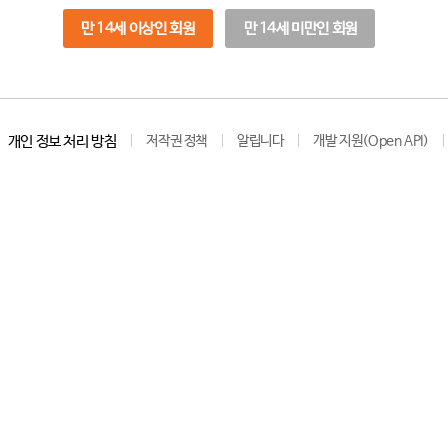
만 14세 이상인 회원
만 14세 미만인 회원
개인 정보 처리 방침
저작권 정책
알립니다
개발 지원(Open API)