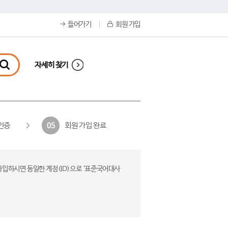
들어가기
회원 가입
자세히 찾기
인증
회원 가입 완료
05
가입하시면 동일한 계정(ID)으로 ‘표준국어대사