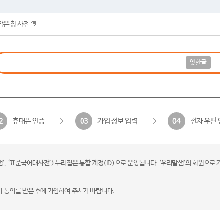
작은 창 사전
옛한글
휴대폰 인증
가입 정보 입력
전자 우편 
2
03
04
 ‘표준국어대사전’) 누리집은 통합 계정(ID)으로 운영됩니다. ‘우리말샘’의 회원으로 
의 동의를 받은 후에 가입하여 주시기 바랍니다.