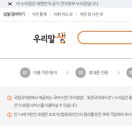
이 누리집은 대한민국 공식 전자정부 누리집입니다.
집필 참여하기
사전 통계
어휘 지도
작은 창 사전
이용 약관 동의
휴대폰 인증
01
02
0
국립국어원에서 제공하는 국어사전(‘우리말샘’, ‘표준국어대사전’) 누리집은 통
전’의 회원 서비스를 이용하실 수 있습니다.
만 14세 미만인 회원은 보호자(법정대리인)의 동의를 받은 후에 가입하여 주시