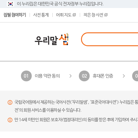
이 누리집은 대한민국 공식 전자정부 누리집입니다.
집필 참여하기
사전 통계
어휘 지도
작은 창 사전
이용 약관 동의
휴대폰 인증
01
02
0
국립국어원에서 제공하는 국어사전(‘우리말샘’, ‘표준국어대사전’) 누리집은 통
전’의 회원 서비스를 이용하실 수 있습니다.
만 14세 미만인 회원은 보호자(법정대리인)의 동의를 받은 후에 가입하여 주시