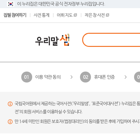
이 누리집은 대한민국 공식 전자정부 누리집입니다.
집필 참여하기
사전 통계
어휘 지도
작은 창 사전
이용 약관 동의
휴대폰 인증
01
02
0
국립국어원에서 제공하는 국어사전(‘우리말샘’, ‘표준국어대사전’) 누리집은 통
전’의 회원 서비스를 이용하실 수 있습니다.
만 14세 미만인 회원은 보호자(법정대리인)의 동의를 받은 후에 가입하여 주시