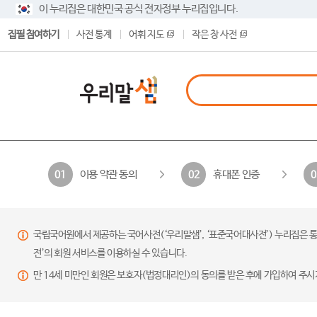
이 누리집은 대한민국 공식 전자정부 누리집입니다.
집필 참여하기
사전 통계
어휘 지도
작은 창 사전
이용 약관 동의
휴대폰 인증
01
02
0
국립국어원에서 제공하는 국어사전(‘우리말샘’, ‘표준국어대사전’) 누리집은 통
전’의 회원 서비스를 이용하실 수 있습니다.
만 14세 미만인 회원은 보호자(법정대리인)의 동의를 받은 후에 가입하여 주시