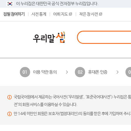
이 누리집은 대한민국 공식 전자정부 누리집입니다.
집필 참여하기
사전 통계
어휘 지도
작은 창 사전
이용 약관 동의
휴대폰 인증
01
02
0
국립국어원에서 제공하는 국어사전(‘우리말샘’, ‘표준국어대사전’) 누리집은 통
전’의 회원 서비스를 이용하실 수 있습니다.
만 14세 미만인 회원은 보호자(법정대리인)의 동의를 받은 후에 가입하여 주시