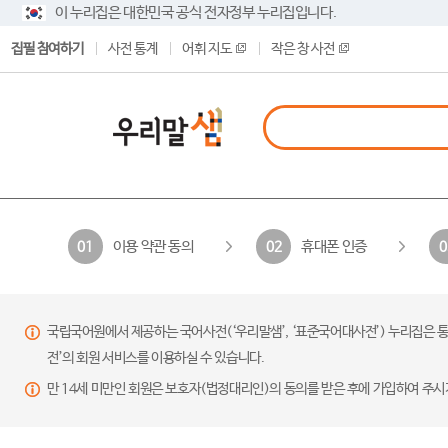
이 누리집은 대한민국 공식 전자정부 누리집입니다.
집필 참여하기
사전 통계
어휘 지도
작은 창 사전
이용 약관 동의
휴대폰 인증
01
02
0
국립국어원에서 제공하는 국어사전(‘우리말샘’, ‘표준국어대사전’) 누리집은 통
전’의 회원 서비스를 이용하실 수 있습니다.
만 14세 미만인 회원은 보호자(법정대리인)의 동의를 받은 후에 가입하여 주시