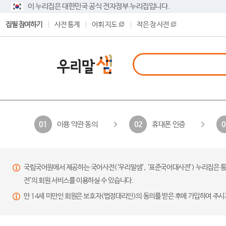
이 누리집은 대한민국 공식 전자정부 누리집입니다.
집필 참여하기
사전 통계
어휘 지도
작은 창 사전
이용 약관 동의
휴대폰 인증
01
02
0
국립국어원에서 제공하는 국어사전(‘우리말샘’, ‘표준국어대사전’) 누리집은 통
전’의 회원 서비스를 이용하실 수 있습니다.
만 14세 미만인 회원은 보호자(법정대리인)의 동의를 받은 후에 가입하여 주시