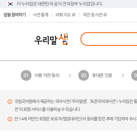
이 누리집은 대한민국 공식 전자정부 누리집입니다.
집필 참여하기
사전 통계
어휘 지도
작은 창 사전
이용 약관 동의
휴대폰 인증
01
02
0
국립국어원에서 제공하는 국어사전(‘우리말샘’, ‘표준국어대사전’) 누리집은 통
전’의 회원 서비스를 이용하실 수 있습니다.
만 14세 미만인 회원은 보호자(법정대리인)의 동의를 받은 후에 가입하여 주시