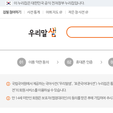
이 누리집은 대한민국 공식 전자정부 누리집입니다.
집필 참여하기
사전 통계
어휘 지도
작은 창 사전
이용 약관 동의
휴대폰 인증
01
02
0
국립국어원에서 제공하는 국어사전(‘우리말샘’, ‘표준국어대사전’) 누리집은 통
전’의 회원 서비스를 이용하실 수 있습니다.
만 14세 미만인 회원은 보호자(법정대리인)의 동의를 받은 후에 가입하여 주시