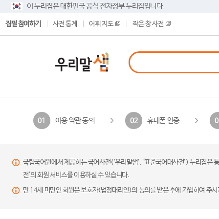
이 누리집은 대한민국 공식 전자정부 누리집입니다.
집필 참여하기
사전 통계
어휘 지도
작은 창 사전
이용 약관 동의
휴대폰 인증
01
02
0
국립국어원에서 제공하는 국어사전(‘우리말샘’, ‘표준국어대사전’) 누리집은 통
전’의 회원 서비스를 이용하실 수 있습니다.
만 14세 미만인 회원은 보호자(법정대리인)의 동의를 받은 후에 가입하여 주시