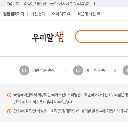
이 누리집은 대한민국 공식 전자정부 누리집입니다.
집필 참여하기
사전 통계
어휘 지도
작은 창 사전
이용 약관 동의
휴대폰 인증
01
02
0
국립국어원에서 제공하는 국어사전(‘우리말샘’, ‘표준국어대사전’) 누리집은 통
전’의 회원 서비스를 이용하실 수 있습니다.
만 14세 미만인 회원은 보호자(법정대리인)의 동의를 받은 후에 가입하여 주시