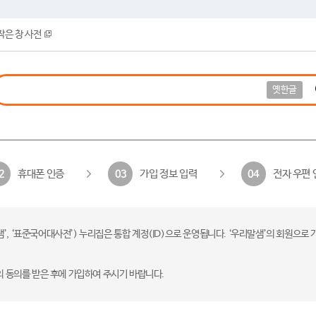
작은 창 사전
옛한글
휴대폰 인증
가입 정보 입력
전자 우편 
2
03
04
 ‘표준국어대사전’) 누리집은 통합 계정(ID)으로 운영됩니다. ‘우리말샘’의 회원으로 
의 동의를 받은 후에 가입하여 주시기 바랍니다.