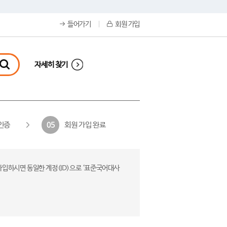
들어가기
회원 가입
자세히 찾기
인증
회원 가입 완료
05
가입하시면 동일한 계정(ID)으로 ‘표준국어대사