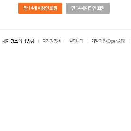
만 14세 이상인 회원
만 14세 미만인 회원
개인 정보 처리 방침
저작권 정책
알립니다
개발 지원(Open API)