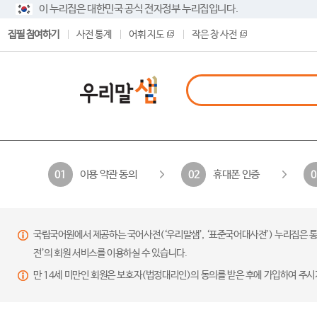
이 누리집은 대한민국 공식 전자정부 누리집입니다.
집필 참여하기
사전 통계
어휘 지도
작은 창 사전
이용 약관 동의
휴대폰 인증
01
02
0
국립국어원에서 제공하는 국어사전(‘우리말샘’, ‘표준국어대사전’) 누리집은 통
전’의 회원 서비스를 이용하실 수 있습니다.
만 14세 미만인 회원은 보호자(법정대리인)의 동의를 받은 후에 가입하여 주시