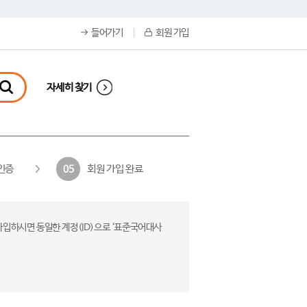
들어가기
회원 가입
자세히 찾기
인증
회원 가입 완료
05
가입하시면 동일한 계정(ID)으로 ‘표준국어대사