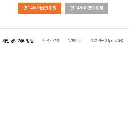
만 14세 이상인 회원
만 14세 미만인 회원
개인 정보 처리 방침
저작권 정책
알립니다
개발 지원(Open API)