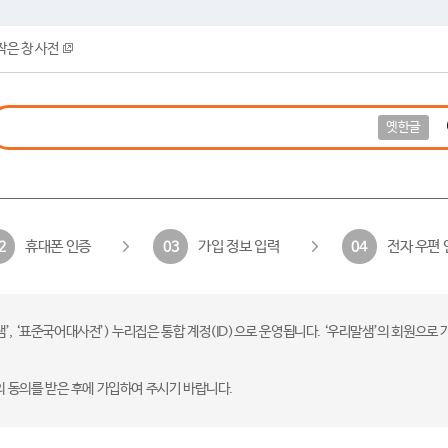
작은 창 사전
옛한글
휴대폰 인증
가입 정보 입력
전자 우편 
2
03
04
 ‘표준국어대사전’) 누리집은 통합 계정(ID)으로 운영됩니다. ‘우리말샘’의 회원으로 
의 동의를 받은 후에 가입하여 주시기 바랍니다.