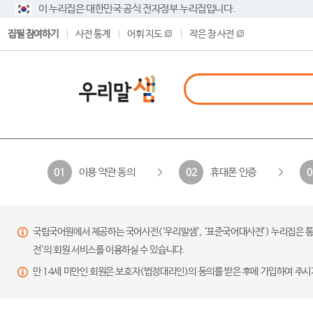
이 누리집은 대한민국 공식 전자정부 누리집입니다.
집필 참여하기
사전 통계
어휘 지도
작은 창 사전
이용 약관 동의
휴대폰 인증
01
02
0
국립국어원에서 제공하는 국어사전(‘우리말샘’, ‘표준국어대사전’) 누리집은 통
전’의 회원 서비스를 이용하실 수 있습니다.
만 14세 미만인 회원은 보호자(법정대리인)의 동의를 받은 후에 가입하여 주시