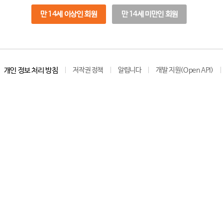
만 14세 이상인 회원
만 14세 미만인 회원
개인 정보 처리 방침
저작권 정책
알립니다
개발 지원(Open API)