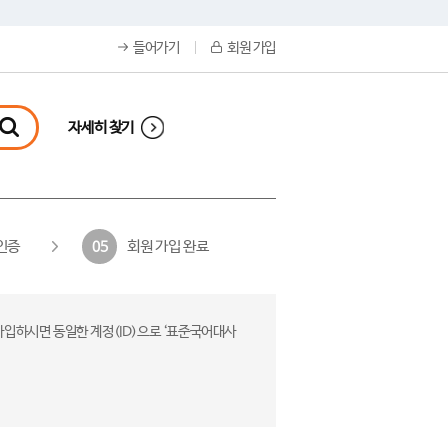
들어가기
회원 가입
자세히 찾기
인증
회원 가입 완료
05
가입하시면 동일한 계정(ID)으로 ‘표준국어대사