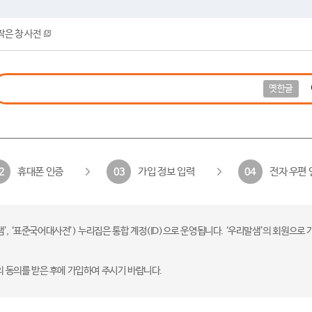
작은 창 사전
옛한글
휴대폰 인증
가입 정보 입력
전자 우편 
2
03
04
 ‘표준국어대사전’) 누리집은 통합 계정(ID)으로 운영됩니다. ‘우리말샘’의 회원으로 
의 동의를 받은 후에 가입하여 주시기 바랍니다.