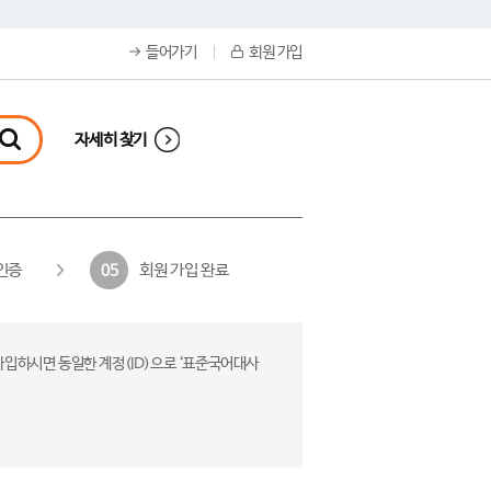
들어가기
회원 가입
자세히 찾기
인증
회원 가입 완료
05
가입하시면 동일한 계정(ID)으로 ‘표준국어대사