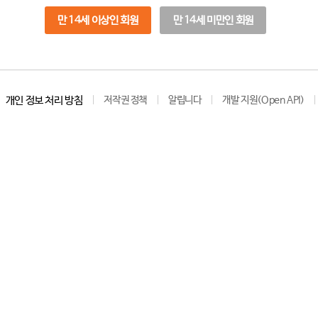
만 14세 이상인 회원
만 14세 미만인 회원
개인 정보 처리 방침
저작권 정책
알립니다
개발 지원(Open API)