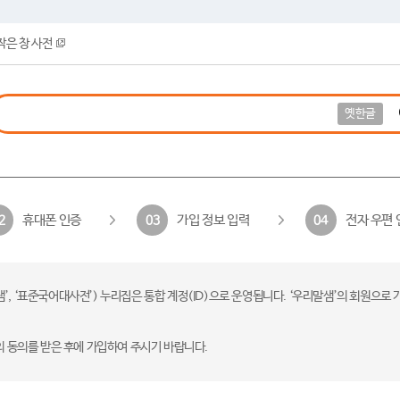
작은 창 사전
옛한글
휴대폰 인증
가입 정보 입력
전자 우편 
2
03
04
 ‘표준국어대사전’) 누리집은 통합 계정(ID)으로 운영됩니다. ‘우리말샘’의 회원으로 
의 동의를 받은 후에 가입하여 주시기 바랍니다.