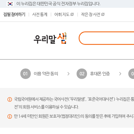
이 누리집은 대한민국 공식 전자정부 누리집입니다.
집필 참여하기
사전 통계
어휘 지도
작은 창 사전
이용 약관 동의
휴대폰 인증
01
02
0
국립국어원에서 제공하는 국어사전(‘우리말샘’, ‘표준국어대사전’) 누리집은 통
전’의 회원 서비스를 이용하실 수 있습니다.
만 14세 미만인 회원은 보호자(법정대리인)의 동의를 받은 후에 가입하여 주시