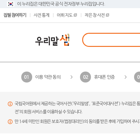
이 누리집은 대한민국 공식 전자정부 누리집입니다.
집필 참여하기
사전 통계
어휘 지도
작은 창 사전
이용 약관 동의
휴대폰 인증
01
02
0
국립국어원에서 제공하는 국어사전(‘우리말샘’, ‘표준국어대사전’) 누리집은 통
전’의 회원 서비스를 이용하실 수 있습니다.
만 14세 미만인 회원은 보호자(법정대리인)의 동의를 받은 후에 가입하여 주시