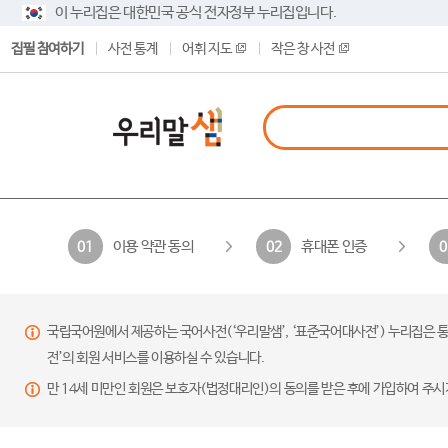
이 누리집은 대한민국 공식 전자정부 누리집입니다.
집필 참여하기
사전 통계
어휘 지도
작은 창 사전
이용 약관 동의
휴대폰 인증
01
02
0
국립국어원에서 제공하는 국어사전(‘우리말샘’, ‘표준국어대사전’) 누리집은 통
전’의 회원 서비스를 이용하실 수 있습니다.
만 14세 미만인 회원은 보호자(법정대리인)의 동의를 받은 후에 가입하여 주시