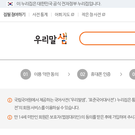
이 누리집은 대한민국 공식 전자정부 누리집입니다.
집필 참여하기
사전 통계
어휘 지도
작은 창 사전
이용 약관 동의
휴대폰 인증
01
02
0
국립국어원에서 제공하는 국어사전(‘우리말샘’, ‘표준국어대사전’) 누리집은 통
전’의 회원 서비스를 이용하실 수 있습니다.
만 14세 미만인 회원은 보호자(법정대리인)의 동의를 받은 후에 가입하여 주시