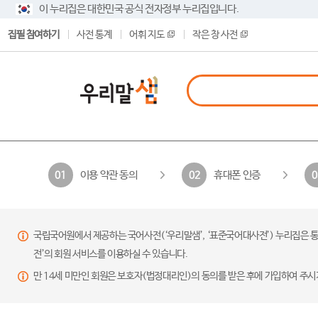
이 누리집은 대한민국 공식 전자정부 누리집입니다.
집필 참여하기
사전 통계
어휘 지도
작은 창 사전
이용 약관 동의
휴대폰 인증
01
02
0
국립국어원에서 제공하는 국어사전(‘우리말샘’, ‘표준국어대사전’) 누리집은 통
전’의 회원 서비스를 이용하실 수 있습니다.
만 14세 미만인 회원은 보호자(법정대리인)의 동의를 받은 후에 가입하여 주시