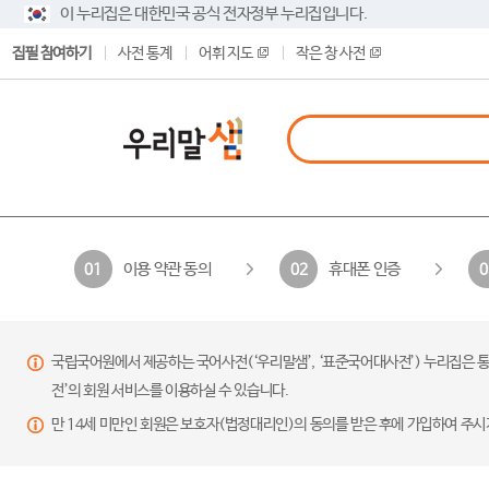
이 누리집은 대한민국 공식 전자정부 누리집입니다.
집필 참여하기
사전 통계
어휘 지도
작은 창 사전
이용 약관 동의
휴대폰 인증
01
02
0
국립국어원에서 제공하는 국어사전(‘우리말샘’, ‘표준국어대사전’) 누리집은 통
전’의 회원 서비스를 이용하실 수 있습니다.
만 14세 미만인 회원은 보호자(법정대리인)의 동의를 받은 후에 가입하여 주시