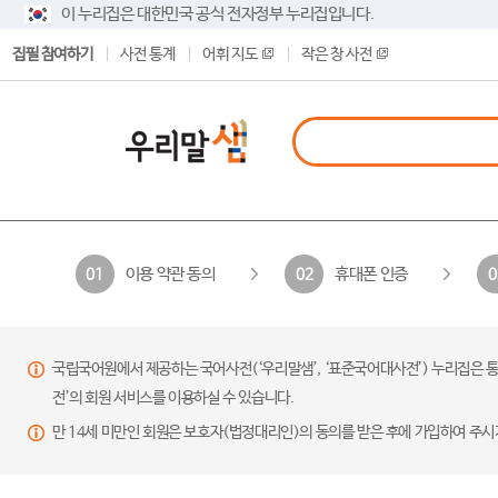
이 누리집은 대한민국 공식 전자정부 누리집입니다.
집필 참여하기
사전 통계
어휘 지도
작은 창 사전
이용 약관 동의
휴대폰 인증
01
02
0
국립국어원에서 제공하는 국어사전(‘우리말샘’, ‘표준국어대사전’) 누리집은 통
전’의 회원 서비스를 이용하실 수 있습니다.
만 14세 미만인 회원은 보호자(법정대리인)의 동의를 받은 후에 가입하여 주시