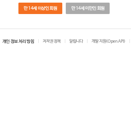
만 14세 이상인 회원
만 14세 미만인 회원
개인 정보 처리 방침
저작권 정책
알립니다
개발 지원(Open API)