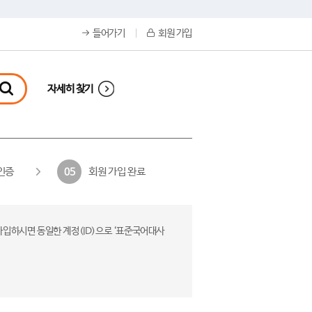
들어가기
회원 가입
자세히 찾기
인증
회원 가입 완료
05
가입하시면 동일한 계정(ID)으로 ‘표준국어대사