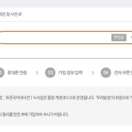
작은 창 사전
옛한글
휴대폰 인증
가입 정보 입력
전자 우편 
2
03
04
 ‘표준국어대사전’) 누리집은 통합 계정(ID)으로 운영됩니다. ‘우리말샘’의 회원으로 
의 동의를 받은 후에 가입하여 주시기 바랍니다.