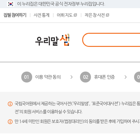
이 누리집은 대한민국 공식 전자정부 누리집입니다.
집필 참여하기
사전 통계
어휘 지도
작은 창 사전
이용 약관 동의
휴대폰 인증
01
02
0
국립국어원에서 제공하는 국어사전(‘우리말샘’, ‘표준국어대사전’) 누리집은 통
전’의 회원 서비스를 이용하실 수 있습니다.
만 14세 미만인 회원은 보호자(법정대리인)의 동의를 받은 후에 가입하여 주시