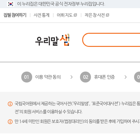
이 누리집은 대한민국 공식 전자정부 누리집입니다.
집필 참여하기
사전 통계
어휘 지도
작은 창 사전
이용 약관 동의
휴대폰 인증
01
02
0
국립국어원에서 제공하는 국어사전(‘우리말샘’, ‘표준국어대사전’) 누리집은 통
전’의 회원 서비스를 이용하실 수 있습니다.
만 14세 미만인 회원은 보호자(법정대리인)의 동의를 받은 후에 가입하여 주시