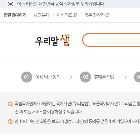
이 누리집은 대한민국 공식 전자정부 누리집입니다.
집필 참여하기
사전 통계
어휘 지도
작은 창 사전
이용 약관 동의
휴대폰 인증
01
02
0
국립국어원에서 제공하는 국어사전(‘우리말샘’, ‘표준국어대사전’) 누리집은 통
전’의 회원 서비스를 이용하실 수 있습니다.
만 14세 미만인 회원은 보호자(법정대리인)의 동의를 받은 후에 가입하여 주시