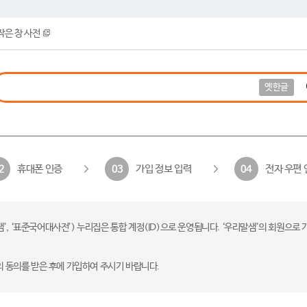
작은 창 사전
옛한글
휴대폰 인증
가입 정보 입력
전자 우편 
2
03
04
 ‘표준국어대사전’) 누리집은 통합 계정(ID)으로 운영됩니다. ‘우리말샘’의 회원으로 
의 동의를 받은 후에 가입하여 주시기 바랍니다.