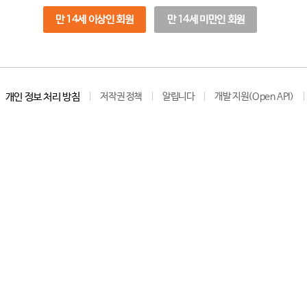
만 14세 이상인 회원
만 14세 미만인 회원
개인 정보 처리 방침
저작권 정책
알립니다
개발 지원(Open API)