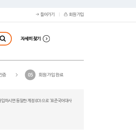
들어가기
회원 가입
자세히 찾기
인증
회원 가입 완료
05
가입하시면 동일한 계정(ID)으로 ‘표준국어대사