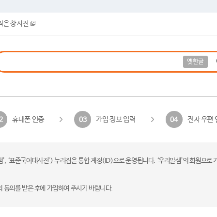
작은 창 사전
옛한글
휴대폰 인증
가입 정보 입력
전자 우편 
2
03
04
 ‘표준국어대사전’) 누리집은 통합 계정(ID)으로 운영됩니다. ‘우리말샘’의 회원으로 
의 동의를 받은 후에 가입하여 주시기 바랍니다.