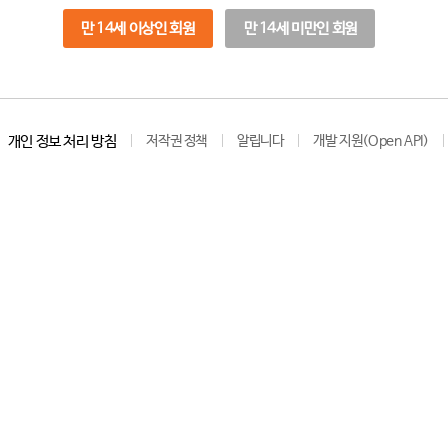
만 14세 이상인 회원
만 14세 미만인 회원
개인 정보 처리 방침
저작권 정책
알립니다
개발 지원(Open API)