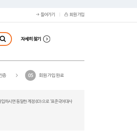
들어가기
회원 가입
자세히 찾기
인증
회원 가입 완료
05
가입하시면 동일한 계정(ID)으로 ‘표준국어대사