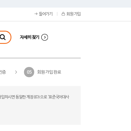
들어가기
회원 가입
자세히 찾기
인증
회원 가입 완료
05
가입하시면 동일한 계정(ID)으로 ‘표준국어대사