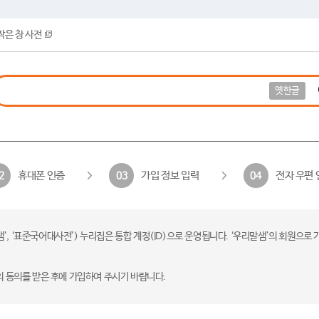
작은 창 사전
옛한글
휴대폰 인증
가입 정보 입력
전자 우편 
2
03
04
 ‘표준국어대사전’) 누리집은 통합 계정(ID)으로 운영됩니다. ‘우리말샘’의 회원으로 
의 동의를 받은 후에 가입하여 주시기 바랍니다.