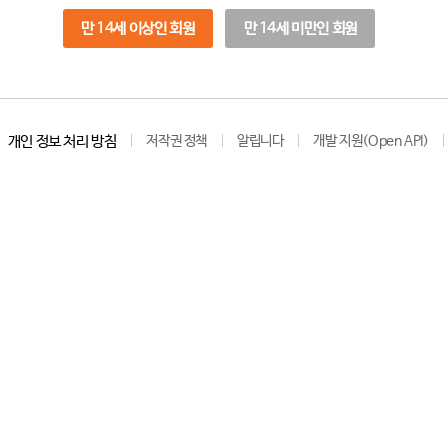
만 14세 이상인 회원
만 14세 미만인 회원
개인 정보 처리 방침
저작권 정책
알립니다
개발 지원(Open API)