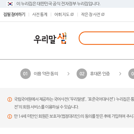
이 누리집은 대한민국 공식 전자정부 누리집입니다.
집필 참여하기
사전 통계
어휘 지도
작은 창 사전
이용 약관 동의
휴대폰 인증
01
02
0
국립국어원에서 제공하는 국어사전(‘우리말샘’, ‘표준국어대사전’) 누리집은 통
전’의 회원 서비스를 이용하실 수 있습니다.
만 14세 미만인 회원은 보호자(법정대리인)의 동의를 받은 후에 가입하여 주시