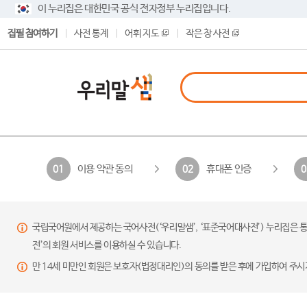
이 누리집은 대한민국 공식 전자정부 누리집입니다.
집필 참여하기
사전 통계
어휘 지도
작은 창 사전
이용 약관 동의
휴대폰 인증
01
02
0
국립국어원에서 제공하는 국어사전(‘우리말샘’, ‘표준국어대사전’) 누리집은 통
전’의 회원 서비스를 이용하실 수 있습니다.
만 14세 미만인 회원은 보호자(법정대리인)의 동의를 받은 후에 가입하여 주시