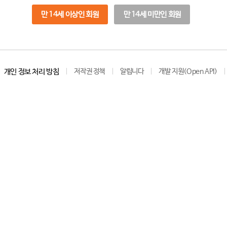
만 14세 이상인 회원
만 14세 미만인 회원
개인 정보 처리 방침
저작권 정책
알립니다
개발 지원(Open API)