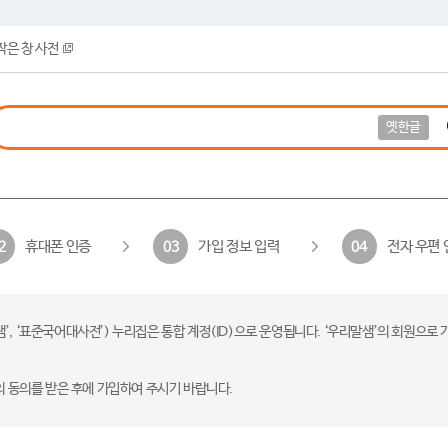
작은 창 사전
옛한글
휴대폰 인증
가입 정보 입력
전자 우편 
2
03
04
 ‘표준국어대사전’) 누리집은 통합 계정(ID)으로 운영됩니다. ‘우리말샘’의 회원으로 
의 동의를 받은 후에 가입하여 주시기 바랍니다.