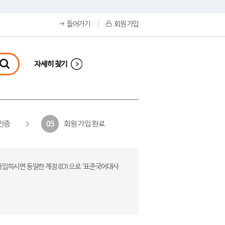
들어가기
회원 가입
자세히 찾기
인증
회원 가입 완료
05
가입하시면 동일한 계정(ID)으로 ‘표준국어대사