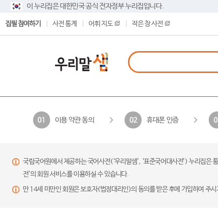
이 누리집은 대한민국 공식 전자정부 누리집입니다.
집필 참여하기
사전 통계
어휘 지도
작은 창 사전
이용 약관 동의
휴대폰 인증
01
02
0
국립국어원에서 제공하는 국어사전(‘우리말샘’, ‘표준국어대사전’) 누리집은 통
전’의 회원 서비스를 이용하실 수 있습니다.
만 14세 미만인 회원은 보호자(법정대리인)의 동의를 받은 후에 가입하여 주시