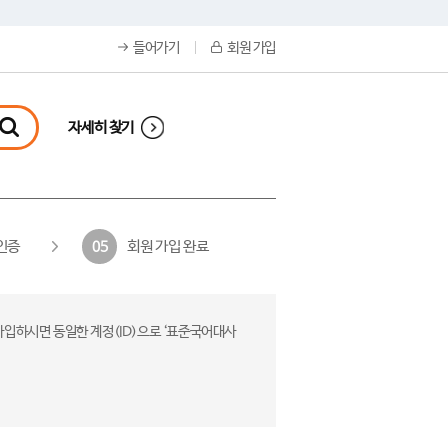
들어가기
회원 가입
자세히 찾기
인증
회원 가입 완료
05
가입하시면 동일한 계정(ID)으로 ‘표준국어대사