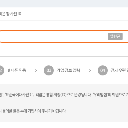
작은 창 사전
옛한글
휴대폰 인증
가입 정보 입력
전자 우편 
2
03
04
 ‘표준국어대사전’) 누리집은 통합 계정(ID)으로 운영됩니다. ‘우리말샘’의 회원으로 
의 동의를 받은 후에 가입하여 주시기 바랍니다.