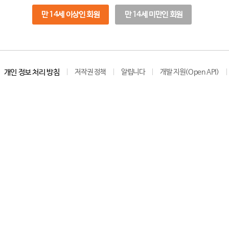
만 14세 이상인 회원
만 14세 미만인 회원
개인 정보 처리 방침
저작권 정책
알립니다
개발 지원(Open API)