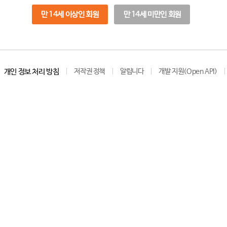
만 14세 이상인 회원
만 14세 미만인 회원
개인 정보 처리 방침
저작권 정책
알립니다
개발 지원(Open API)