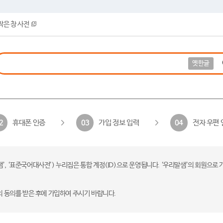
작은 창 사전
옛한글
휴대폰 인증
가입 정보 입력
전자 우편 
2
03
04
 ‘표준국어대사전’) 누리집은 통합 계정(ID)으로 운영됩니다. ‘우리말샘’의 회원으로 
의 동의를 받은 후에 가입하여 주시기 바랍니다.