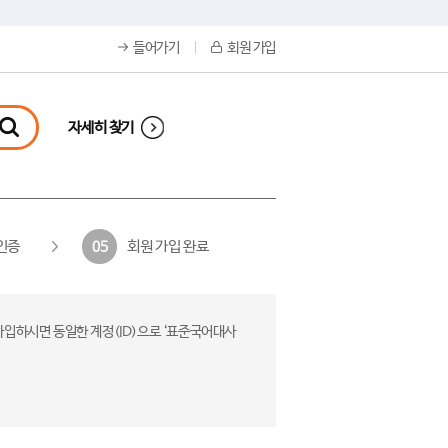
들어가기
회원 가입
자세히 찾기
인증
회원 가입 완료
05
가입하시면 동일한 계정(ID)으로 ‘표준국어대사